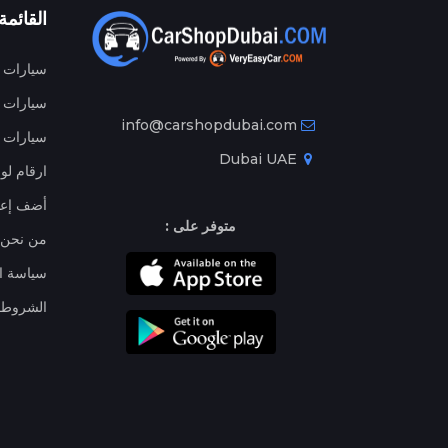
القائمة
سيارات م
سيارات ج
info@carshopdubai.com
سيارات ل
Dubai UAE
ارقام لو
أضف إعل
متوفر على :
من نحن
سياسة ا
الشروط 