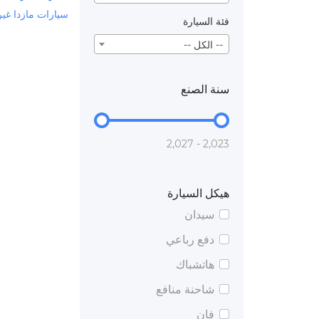
سيارات مازدا غير
فئة السيارة
-- الكل --
سنة الصنع
2,023 - 2,027
هيكل السيارة
سيدان
دفع رباعي
هاتشباك
شاحنة منافع
فان