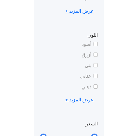
عرض المزيد +
اللون
أسود
أزرق
بني
عنابي
ذهبي
عرض المزيد +
السعر