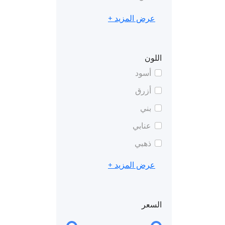
عرض المزيد +
اللون
أسود
أزرق
بني
عنابي
ذهبي
عرض المزيد +
السعر