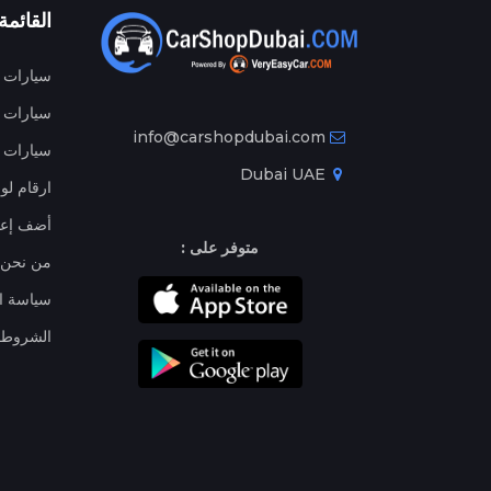
القائمة
سيارات م
سيارات ج
info@carshopdubai.com
سيارات ل
Dubai UAE
ارقام لو
أضف إعل
متوفر على :
من نحن
سياسة ا
الشروط 