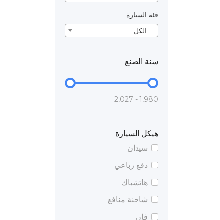
فئة السيارة
-- الكل --
سنة الصنع
1,980 - 2,027
هيكل السيارة
سيدان
دفع رباعي
هاتشباك
شاحنة منافع
فان