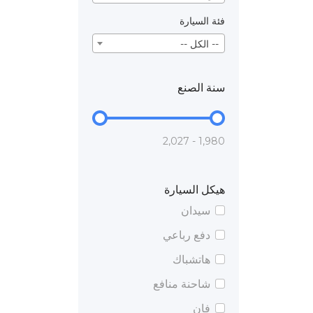
فئة السيارة
-- الكل --
سنة الصنع
1,980 - 2,027
هيكل السيارة
سيدان
دفع رباعي
هاتشباك
شاحنة منافع
فان