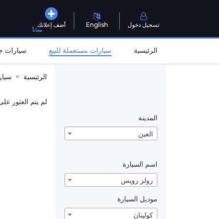
تسجيل دخول
English
أضف إعلانك
مجاناً
الرئيسية
سيارات مستعملة للبيع
سيارات جد
الرئيسية
سيار
لم يتم العثور على
المدينة
العين
اسم السيارة
رولز رويس
موديل السيارة
كولينان