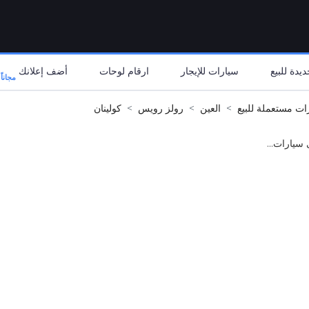
يدة للبيع
سيارات للإيجار
ارقام لوحات
أضف إعلانك
مجاناً
ات مستعملة للبيع
العين
رولز رويس
كولينان
 سيارات...