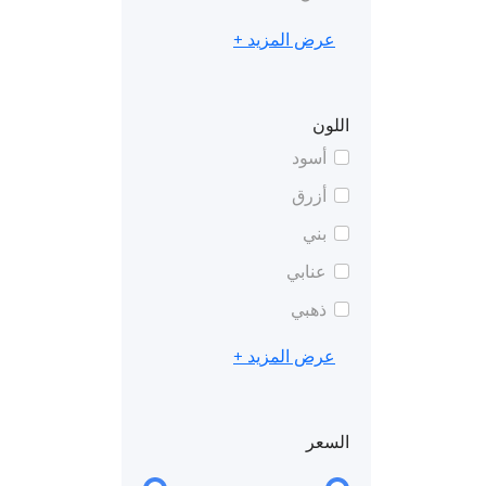
عرض المزيد +
اللون
أسود
أزرق
بني
عنابي
ذهبي
عرض المزيد +
السعر