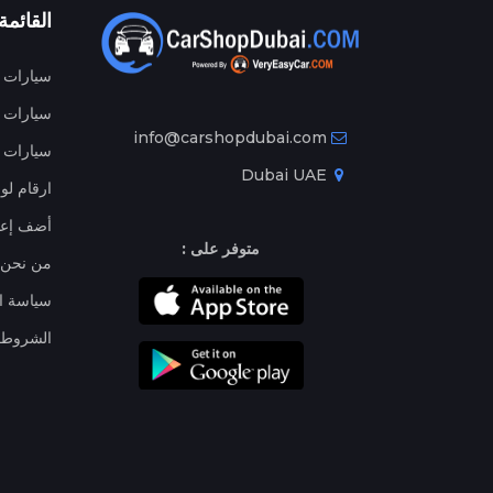
القائمة
سيارات م
سيارات ج
info@carshopdubai.com
سيارات ل
Dubai UAE
ارقام لو
أضف إعل
متوفر على :
من نحن
سياسة ا
الشروط 