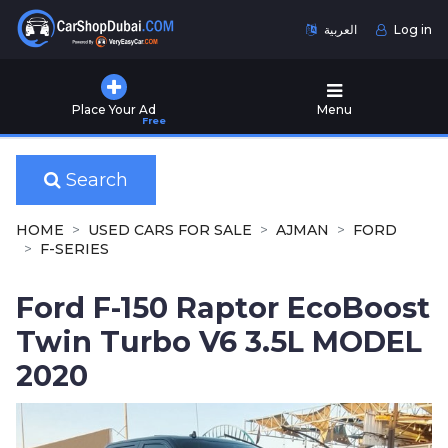
العربية
Log in
Home
Place Your Ad
Menu
Free
Used
Cars
for
Search
Sale
HOME
USED CARS FOR SALE
AJMAN
FORD
New
F-SERIES
Cars
for
Ford F-150 Raptor EcoBoost
Sale
Twin Turbo V6 3.5L MODEL
Cars
2020
for
Rent
Number