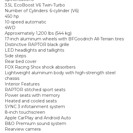
3.5L EcoBoost V6 Twin-Turbo
Number of Cylinders: 6-cylinder (V6)
450 hp
10-speed automatic
4WD
Approximately 1,200 lbs (544 kg)
17-inch aluminum wheels with BFGoodrich All-Terrain tires
Distinctive RAPTOR black grille
LED headlights and taillights
Side steps
Rear bed cover
FOX Racing Shox shock absorbers
Lightweight aluminum body with high-strength steel
chassis
Interior Features
RAPTOR stitched sport seats
Power seats with memory
Heated and cooled seats
SYNC 3 infotainment system
8-inch touchscreen
Apple CarPlay and Android Auto
B&O Premium sound system
Rearview camera