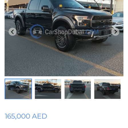
Plates
Place
Your
Ad
Free
Information
&
Services
165,000 AED