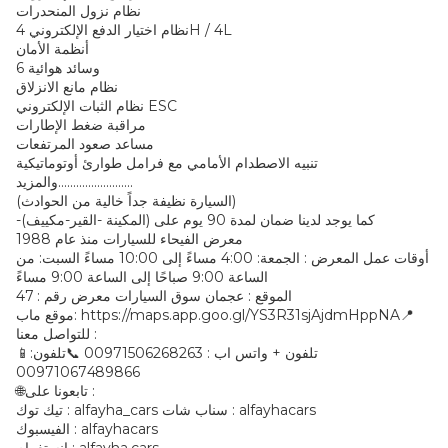
نظام نزول المنحدرات
نظام اختيار الدفع الإلكتروني 4H / 4L
أنظمة الأمان
6 وسائد هوائية
نظام مانع الانزلاق
نظام الثبات الإلكتروني ESC
مراقبة ضغط الإطارات
مساعد صعود المرتفعات
تنبيه الاصطدام الأمامي مع فرامل طوارئ أوتوماتيكية
والمزيد.........................
(السيارة نظيفة جداً خالية من الحوادث)
-كما يوجد لدينا ضمان لمدة 90 يوم على (المكينة -القير-مكييف)
معرض الفيحاء للسيارات منذ عام 1988
أوقات عمل المعرض : الجمعة: 4:00 مساءً إلى 10:00 مساءً السبت: من
الساعة 9:00 صباحًا إلى الساعة 9:00 مساءً
الموقع : عجمان سوق السيارات معرض رقم : 47
موقع ماب: https://maps.app.goo.gl/YS3R31sjAjdmHppNA📍
للتواصل معنا :
📱تلفون + واتس اب : 00971506268263 📞تلفون:
00971067489866
🌐تابعونا على :
تيك توك : alfayha_cars سناب شات : alfayhacars
الفيسبوك : alfayhacars